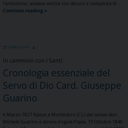
l’ambizione, andava vestita con decoro e semplicità di …
6.
Continue reading
»
La
vita
vissuta
è
segno
2 MARZO 2019
e
In cammino con i Santi
testimonianza
per
Cronologia essenziale del
tutti
Servo di Dio Card. Giuseppe
Guarino
6 Marzo 1827 Nasce a Montedoro (CL) dal notaio don
Michele Guarino e donna Angela Papia. 19 Ottobre 1840