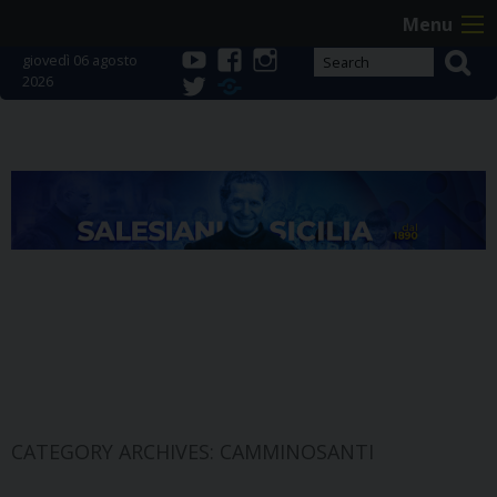
Skip
Menu
to
giovedì 06 agosto
content
2026
youtube
facebook
instagram
twitter
Telegram
CATEGORY ARCHIVES:
CAMMINOSANTI