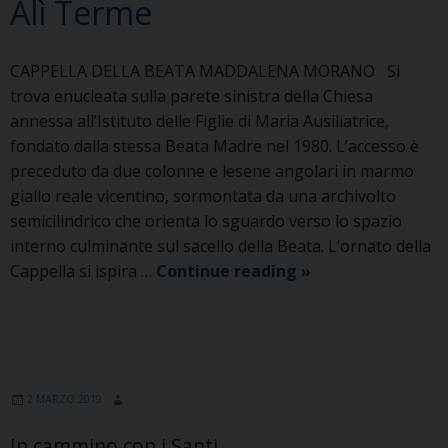
Alì Terme
CAPPELLA DELLA BEATA MADDALENA MORANO Si
trova enucleata sulla parete sinistra della Chiesa
annessa all’Istituto delle Figlie di Maria Ausiliatrice,
fondato dalla stessa Beata Madre nel 1980. L’accesso è
preceduto da due colonne e lesene angolari in marmo
giallo reale vicentino, sormontata da una archivolto
semicilindrico che orienta lo sguardo verso lo spazio
interno culminante sul sacello della Beata. L’ornato della
Alì
Cappella si ispira …
Continue reading
»
Terme
2 MARZO 2019
In cammino con i Santi