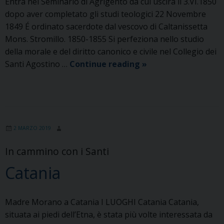
Entra nel Seminario di Agrigento da cui uscirà il 3.VI.1850
dopo aver completato gli studi teologici 22 Novembre
1849 É ordinato sacerdote dal vescovo di Caltanissetta
Mons. Stromillo. 1850-1855 Si perfeziona nello studio
della morale e del diritto canonico e civile nel Collegio dei
Cronologia
Santi Agostino …
Continue reading
»
essenziale
del
Servo
di
Dio
2 MARZO 2019
Card.
In cammino con i Santi
Giuseppe
Guarino
Catania
Madre Morano a Catania I LUOGHI Catania Catania,
situata ai piedi dell’Etna, è stata più volte interessata da