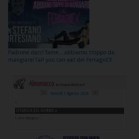
Padrone dacci fame… abbiamo troppo da
mangiare! l’all you can eat dei FerragnEX
Almanacco
di ChiesaCattolica.it
<
>
Venerdì 7 Agosto 2026
»
LITURGIA DEL GIORNO »
Colore liturgico:
..