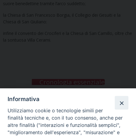
suore benedettine tramite l’arco suddetto;
la Chiesa di San Francesco Borgia, il Collegio dei Gesuiti e la
Chiesa di San Giuliano:
infine il convento dei Crociferi e la Chiesa di San Camillo, oltre che
la sontuosa Villa Cerami.
Cronologia essenziale
Preghiere
Informativa
Utilizziamo cookie o tecnologie simili per
I luoghi di Madre Morano
finalità tecniche e, con il tuo consenso, anche per
altre finalità ("interazioni e funzionalità semplici",
"miglioramento dell'esperienza", "misurazione" e