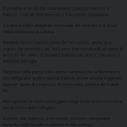
E’ protetta ai lati da due mastodontici palazzi in barocco: il
Palazzo Centrale dell’Università e il Siculorum Gymnasium.
Si tratta di edifici adoperati come sede del rettorato e di alcuni
istituti dell’ateneo di Catania.
Entrambi furono costruiti prima del XVIII secolo, anche se a
seguito del terremoto del 1693 sono stati ristrutturati ad opera di
architetti del calibro di Giovanni Battista Vaccarini e Francesco e
Antonino Battaglia.
Particolari della piazza sono anche i lampioni che la illuminano e
che raffigurano quattro episodi tratti da alcune vecchie leggende
popolari: quella di Colapesce, di Gammazita, Uzeta e dei Fratelli
Pii.
Proseguendo la nostra passeggiata lungo la via Etnea si incontra,
poi, la chiesa della Collegiata:
in chiaro stile Barocco, a tre navate, con torre campanaria
integrata nella facciata e colonne in stile corinzio.