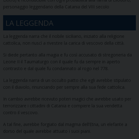
personaggio leggendario della Catania del VIII secolo
LA LEGGENDA
La leggenda narra che il nobile siciliano, iniziato alla religione
cattolica, non riuscì a rivestire la carica di vescovo della città.
Si diede pertanto alla magia e fu così accusato di stregoneria da
Leone II il Taumaturgo con il quale fu da sempre in aperto
contrasto e dal quale fu condannato al rogo nel 778.
La leggenda narra di un occulto patto che egli avrebbe stipulato
con il diavolo, rinunciando per sempre alla sua fede cattolica.
In cambio avrebbe ricevuto poteri magici che avrebbe usato per
terrorizzare i cittadini di Catania e compiere la sua vendetta
contro il vescovo.
A tal fine, avrebbe forgiato dal magma dell’Etna, un elefante a
dorso del quale avrebbe attuato i suoi piani.