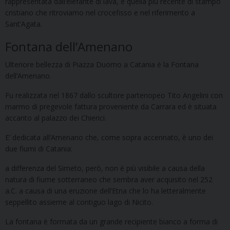
rappresentata dall’elefante di lava, e quella più recente di stampo
cristiano che ritroviamo nel crocefisso e nel riferimento a
Sant’Agata.
Fontana dell’Amenano
Ulteriore bellezza di Piazza Duomo a Catania è la Fontana
dell’Amenano.
Fu realizzata nel 1867 dallo scultore partenopeo Tito Angelini con
marmo di pregevole fattura proveniente da Carrara ed è situata
accanto al palazzo dei Chierici.
E’ dedicata all’Amenano che, come sopra accennato, è uno dei
due fiumi di Catania:
a differenza del Simeto, però, non è più visibile a causa della
natura di fiume sotterraneo che sembra aver acquisito nel 252
a.C. a causa di una eruzione dell’Etna che lo ha letteralmente
seppellito assieme al contiguo lago di Nicito.
La fontana è formata da un grande recipiente bianco a forma di