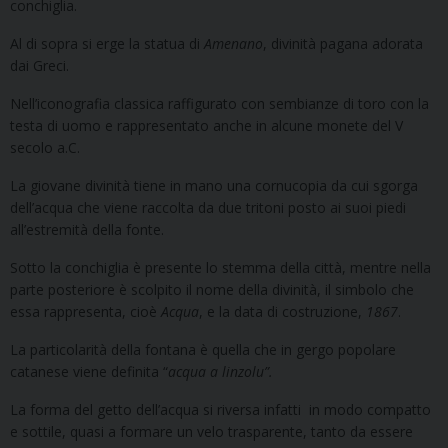
conchiglia.
Al di sopra si erge la statua di
Amenano
, divinità pagana adorata
dai Greci.
Nell’iconografia classica raffigurato con sembianze di toro con la
testa di uomo e rappresentato anche in alcune monete del V
secolo a.C.
La giovane divinità tiene in mano una cornucopia da cui sgorga
dell’acqua che viene raccolta da due tritoni posto ai suoi piedi
all’estremità della fonte.
Sotto la conchiglia è presente lo stemma della città, mentre nella
parte posteriore è scolpito il nome della divinità, il simbolo che
essa rappresenta, cioè
Acqua
, e la data di costruzione,
1867
.
La particolarità della fontana è quella che in gergo popolare
catanese viene definita “
acqua a linzolu”.
La forma del getto dell’acqua si riversa infatti in modo compatto
e sottile, quasi a formare un velo trasparente, tanto da essere