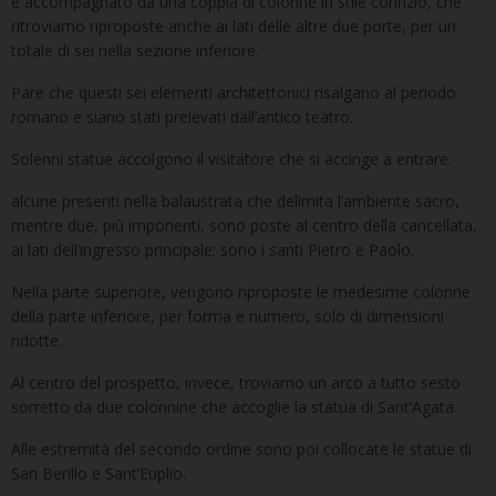
è accompagnato da una coppia di colonne in stile corinzio, che
ritroviamo riproposte anche ai lati delle altre due porte, per un
totale di sei nella sezione inferiore.
Pare che questi sei elementi architettonici risalgano al periodo
romano e siano stati prelevati dall’antico teatro.
Solenni statue accolgono il visitatore che si accinge a entrare:
alcune presenti nella balaustrata che delimita l’ambiente sacro,
mentre due, più imponenti, sono poste al centro della cancellata,
ai lati dell’ingresso principale: sono i santi Pietro e Paolo.
Nella parte superiore, vengono riproposte le medesime colonne
della parte inferiore, per forma e numero, solo di dimensioni
ridotte.
Al centro del prospetto, invece, troviamo un arco a tutto sesto
sorretto da due colonnine che accoglie la statua di Sant’Agata.
Alle estremità del secondo ordine sono poi collocate le statue di
San Berillo e Sant’Euplio.