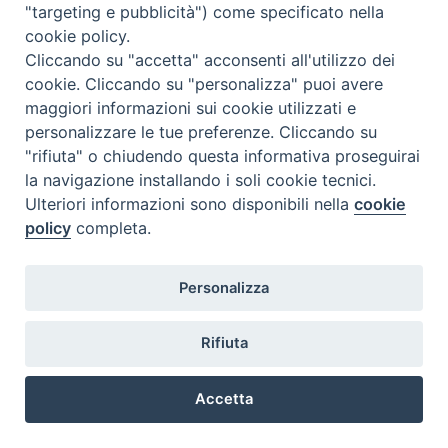
"targeting e pubblicità") come specificato nella
MADRE MORANO
cookie policy.
Beata
Cliccando su "accetta" acconsenti all'utilizzo dei
cookie. Cliccando su "personalizza" puoi avere
“L'allegria è il mezzo indispensabile per la formazione del
maggiori informazioni sui cookie utilizzati e
carattere. La vera allegria è fonte di bene.”
personalizzare le tue preferenze. Cliccando su
"rifiuta" o chiudendo questa informativa proseguirai
la navigazione installando i soli cookie tecnici.
Ulteriori informazioni sono disponibili nella
cookie
policy
completa.
GIOVANNI PAOLO II
SAN
Personalizza
"Proprio in questa prospettiva ha operato Suor
Rifiuta
Maddalena Morano! Ella, la “maestra nata”, era venuta da
Torino, la città di Don Bosco, con il suo spiccato talento
pedagogico e il suo amore per Dio e per il prossimo. Suor
Accetta
Maddalena dispiegò in quest’Isola, a favore della vostra
Preferenze Cookie
gente, un’intensa e feconda attività spirituale ed educativa.