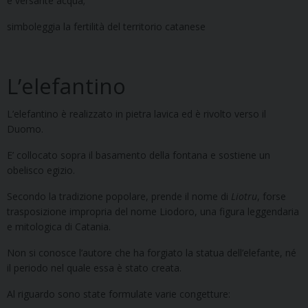
e versante acqua;
simboleggia la fertilità del territorio catanese
L’elefantino
L’elefantino è realizzato in pietra lavica ed è rivolto verso il
Duomo.
E’ collocato sopra il basamento della fontana e sostiene un
obelisco egizio.
Secondo la tradizione popolare, prende il nome di
Liotru
, forse
trasposizione impropria del nome Liodoro, una figura leggendaria
e mitologica di Catania.
Non si conosce l’autore che ha forgiato la statua dell’elefante, né
il periodo nel quale essa è stato creata.
Al riguardo sono state formulate varie congetture: