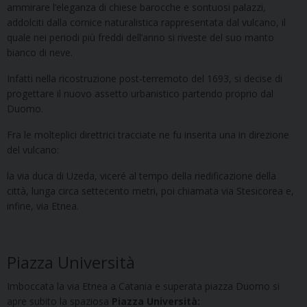
ammirare l’eleganza di chiese barocche e sontuosi palazzi,
addolciti dalla cornice naturalistica rappresentata dal vulcano, il
quale nei periodi più freddi dell’anno si riveste del suo manto
bianco di neve.
Infatti nella ricostruzione post-terremoto del 1693, si decise di
progettare il nuovo assetto urbanistico partendo proprio dal
Duomo.
Fra le molteplici direttrici tracciate ne fu inserita una in direzione
del vulcano:
la via duca di Uzeda, viceré al tempo della riedificazione della
città, lunga circa settecento metri, poi chiamata via Stesicorea e,
infine, via Etnea.
Piazza Università
Imboccata la via Etnea a Catania e superata piazza Duomo si
apre subito la spaziosa
Piazza Università: