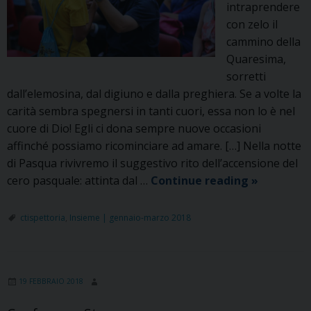
intraprendere
con zelo il
cammino della
Quaresima,
sorretti
dall’elemosina, dal digiuno e dalla preghiera. Se a volte la
carità sembra spegnersi in tanti cuori, essa non lo è nel
cuore di Dio! Egli ci dona sempre nuove occasioni
affinché possiamo ricominciare ad amare. […] Nella notte
di Pasqua rivivremo il suggestivo rito dell’accensione del
Lettera
cero pasquale: attinta dal …
Continue reading
»
n.41
del
ctispettoria
,
Insieme | gennaio-marzo 2018
Sig.
Ispettore
19 FEBBRAIO 2018