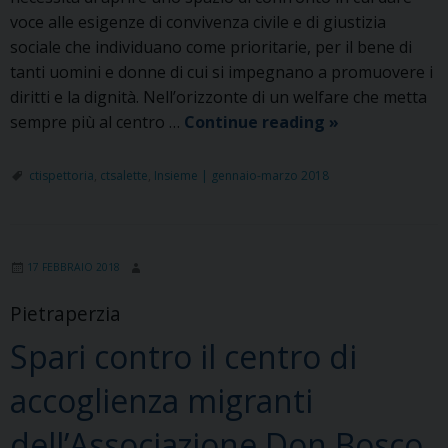
voce alle esigenze di convivenza civile e di giustizia
sociale che individuano come prioritarie, per il bene di
tanti uomini e donne di cui si impegnano a promuovere i
diritti e la dignità. Nell’orizzonte di un welfare che metta
Agenda
sempre più al centro …
Continue reading
»
per
le
ctispettoria
,
ctsalette
,
Insieme | gennaio-marzo 2018
Migrazioni
17 FEBBRAIO 2018
Pietraperzia
Spari contro il centro di
accoglienza migranti
dell’Associazione Don Bosco