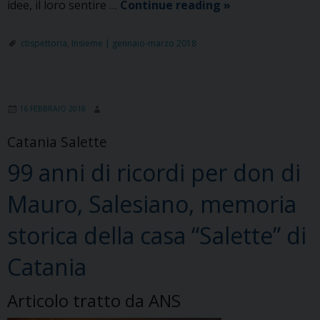
Riunione
idee, il loro sentire …
Continue reading
»
Presinodale
dei
ctispettoria
,
Insieme | gennaio-marzo 2018
giovani
16 FEBBRAIO 2018
Catania Salette
99 anni di ricordi per don di
Mauro, Salesiano, memoria
storica della casa “Salette” di
Catania
Articolo tratto da ANS