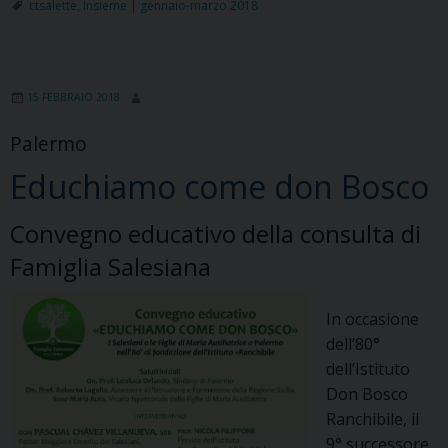
di
ctsalette
,
Insieme | gennaio-marzo 2018
ricordi
per
don
15 FEBBRAIO 2018
di
Mauro,
Palermo
Salesiano,
Educhiamo come don Bosco
memoria
storica
della
Convegno educativo della consulta di
casa
Famiglia Salesiana
“Salette”
di
In occasione
Catania
dell’80°
dell’Istituto
Don Bosco
Ranchibile, il
9° successore