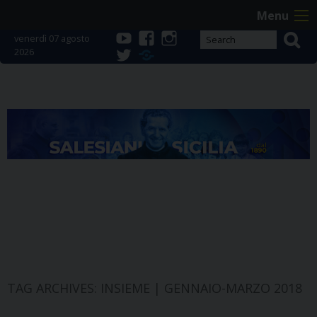
Skip
Menu
to
venerdì 07 agosto
content
2026
youtube
facebook
instagram
twitter
Telegram
TAG ARCHIVES:
INSIEME | GENNAIO-MARZO 2018