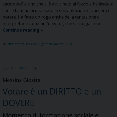
sacerdote] è uno che si è avvicinato al fuoco e ha lasciato
che le fiamme bruciassero le sue ambizioni di carriera e
potere. Ha fatto un rogo anche della tentazione di
interpretarsi come un “devoto”, che si rifugia in un …
Lettera
Continue reading
»
n.42
dell’Ispettore
ctispettoria
,
Insieme | gennaio-marzo 2018
28 FEBBRAIO 2018
Messina Giostra
Votare è un DIRITTO e un
DOVERE
Momento di formazione sociale e