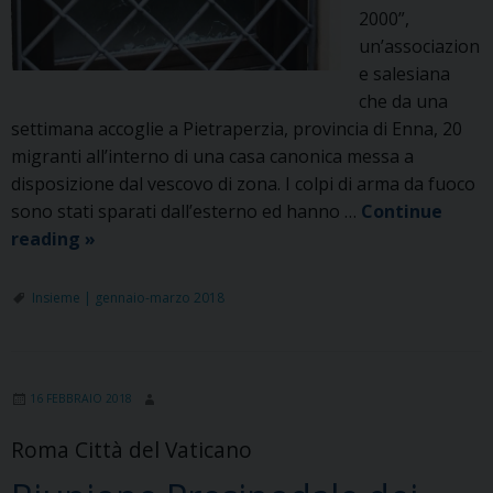
2000”,
un’associazion
e salesiana
che da una
settimana accoglie a Pietraperzia, provincia di Enna, 20
migranti all’interno di una casa canonica messa a
disposizione dal vescovo di zona. I colpi di arma da fuoco
sono stati sparati dall’esterno ed hanno …
Continue
Spari
reading
»
contro
il
Insieme | gennaio-marzo 2018
centro
di
accoglienza
16 FEBBRAIO 2018
migranti
dell’Associazione
Roma Città del Vaticano
Don
Bosco