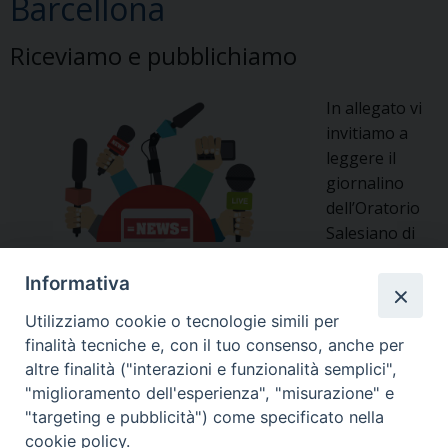
Barcellona
Riceviamo e pubblichiamo
In allegato vi
invitiamo a
leggere il
giornalino
dell’Oratorio
Salesiano di
Barcellona PG.
Giornalino febbraio 2018
Informativa
Utilizziamo cookie o tecnologie simili per
barcellona
,
Insieme | gennaio-marzo 2018
finalità tecniche e, con il tuo consenso, anche per
altre finalità ("interazioni e funzionalità semplici",
"miglioramento dell'esperienza", "misurazione" e
"targeting e pubblicità") come specificato nella
1
Pagina successiva »
cookie policy.