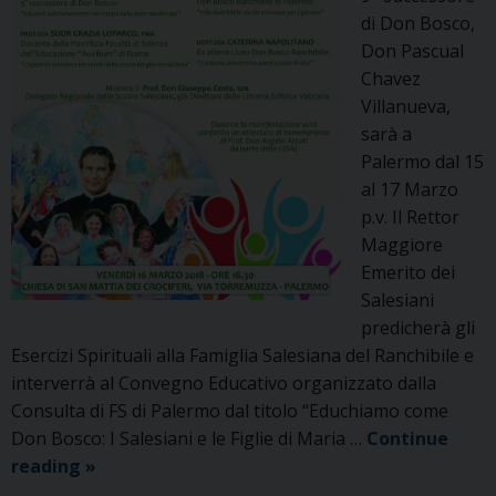
di Don Bosco,
Don Pascual
Chavez
Villanueva,
sarà a
Palermo dal 15
al 17 Marzo
p.v. Il Rettor
Maggiore
Emerito dei
Salesiani
predicherà gli
Esercizi Spirituali alla Famiglia Salesiana del Ranchibile e
interverrà al Convegno Educativo organizzato dalla
Consulta di FS di Palermo dal titolo “Educhiamo come
Don Bosco: I Salesiani e le Figlie di Maria …
Continue
Educhiamo
reading
»
come