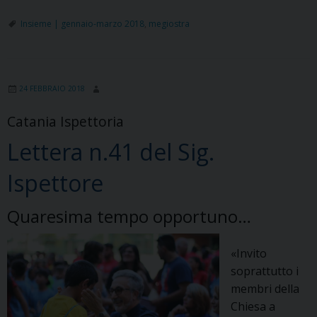
è
un
Insieme | gennaio-marzo 2018
,
megiostra
DIRITTO
e
un
24 FEBBRAIO 2018
DOVERE
Catania Ispettoria
Lettera n.41 del Sig.
Ispettore
Quaresima tempo opportuno…
«Invito
soprattutto i
membri della
Chiesa a