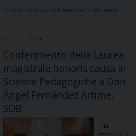
del
Rettor
Insieme - ottobre 2022
,
paadolescente
,
paranchibile
,
paschiara
Maggiore
alla
Repubblica
15 OTTOBRE 2022
ed.
Palermo
Conferimento della Laurea
magistrale honoris causa in
Scienze Pedagogiche a Don
Ángel Fernández Artime,
SDB
Nel
pomeriggio di