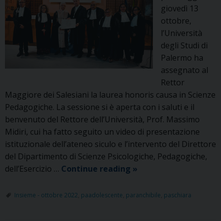
giovedì 13
ottobre,
l’Università
degli Studi di
Palermo ha
assegnato al
Rettor
Maggiore dei Salesiani la laurea honoris causa in Scienze
Pedagogiche. La sessione si è aperta con i saluti e il
benvenuto del Rettore dell’Università, Prof. Massimo
Midiri, cui ha fatto seguito un video di presentazione
istituzionale dell’ateneo siculo e l’intervento del Direttore
del Dipartimento di Scienze Psicologiche, Pedagogiche,
Conferimento
dell’Esercizio …
Continue reading
»
della
Laurea
Insieme - ottobre 2022
,
paadolescente
,
paranchibile
,
paschiara
magistrale
honoris