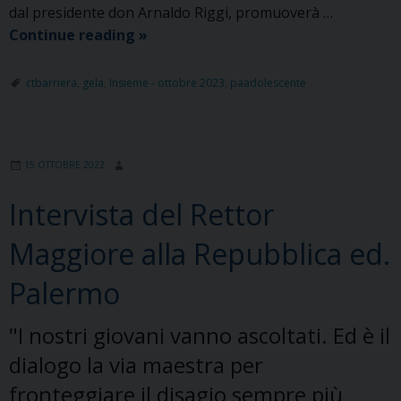
dal presidente don Arnaldo Riggi, promuoverà …
Formazione
Continue reading
»
professionale:
sottoscritta
ctbarriera
,
gela
,
Insieme - ottobre 2023
,
paadolescente
convenzione
Uil
Sicilia
15 OTTOBRE 2022
e
Cnos-
Intervista del Rettor
Fap.
Maggiore alla Repubblica ed.
Palermo
"I nostri giovani vanno ascoltati. Ed è il
dialogo la via maestra per
fronteggiare il disagio sempre più