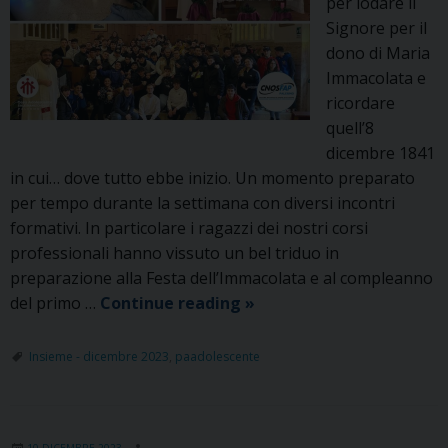
per lodare il
Signore per il
dono di Maria
Immacolata e
ricordare
quell’8
dicembre 1841
in cui… dove tutto ebbe inizio. Un momento preparato
per tempo durante la settimana con diversi incontri
formativi. In particolare i ragazzi dei nostri corsi
professionali hanno vissuto un bel triduo in
preparazione alla Festa dell’Immacolata e al compleanno
Il
del primo …
Continue reading
»
Cnos-
Fap
Insieme - dicembre 2023
,
paadolescente
di
Palermo
ricorda
10 DICEMBRE 2023