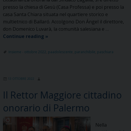
presso la chiesa di Gesù (Casa Professa) e poi presso la
casa Santa Chiara situata nel quartiere storico e
multietnico di Ballaró. Accolgono Don Ángel il direttore,
don Domenico Luvarà, la comunità salesiana e …
Don
Continue reading
»
Ángel
a
Insieme - ottobre 2022
,
paadolescente
,
paranchibile
,
paschiara
Casa
Santa
Chiara
13 OTTOBRE 2022
Il Rettor Maggiore cittadino
onorario di Palermo
Nella