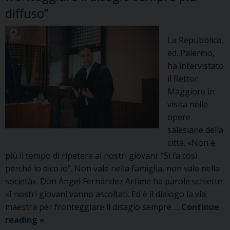
diffuso”
La Repubblica,
ed. Palermo,
ha intervistato
il Rettor
Maggiore in
visita nelle
opere
salesiane della
città. «Non è
più il tempo di ripetere ai nostri giovani: “Si fa così
perché lo dico io”. Non vale nella famiglia, non vale nella
società». Don Ángel Fernández Artime ha parole schiette:
«I nostri giovani vanno ascoltati. Ed è il dialogo la via
maestra per fronteggiare il disagio sempre …
Continue
Intervista
reading
»