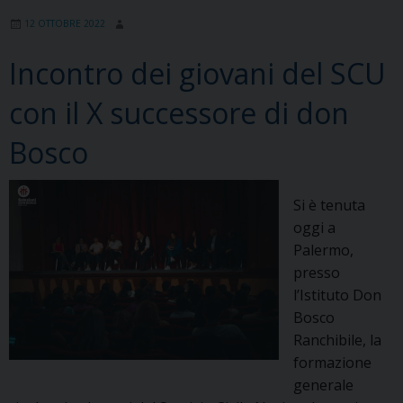
di
12 OTTOBRE 2022
Palermo
Incontro dei giovani del SCU
con il X successore di don
Bosco
Si è tenuta
oggi a
Palermo,
presso
l’Istituto Don
Bosco
Ranchibile, la
formazione
generale