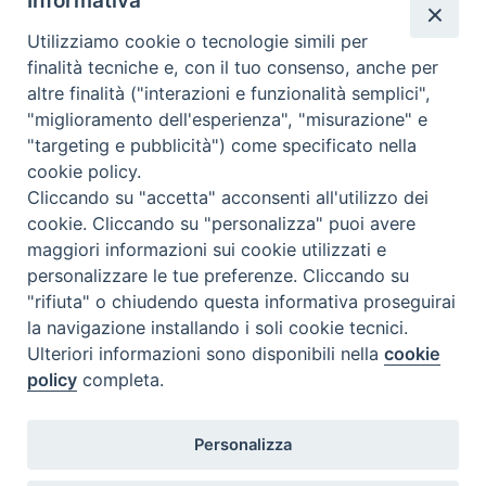
Informativa
Rettor
Utilizziamo cookie o tecnologie simili per
Maggiore
Insieme - ottobre 2022
,
paadolescente
,
paranchibile
finalità tecniche e, con il tuo consenso, anche per
a
altre finalità ("interazioni e funzionalità semplici",
Palermo
"miglioramento dell'esperienza", "misurazione" e
incontra
"targeting e pubblicità") come specificato nella
gli
1
Pagina successiva »
cookie policy.
allievi
Cliccando su "accetta" acconsenti all'utilizzo dei
dell’Istituto
cookie. Cliccando su "personalizza" puoi avere
“Don
maggiori informazioni sui cookie utilizzati e
Bosco”
personalizzare le tue preferenze. Cliccando su
–
"rifiuta" o chiudendo questa informativa proseguirai
Villa
la navigazione installando i soli cookie tecnici.
Ispettoria Salesiana Sicula “San Paolo”
Ranchibile
Ulteriori informazioni sono disponibili nella
cookie
Via Cifali 5-7
policy
completa.
95123 Catania - Italia
E-mail:
comunicazione@sdbsicilia.org
Responsabile protezione dati: dpo@sdbsicilia.org
Personalizza