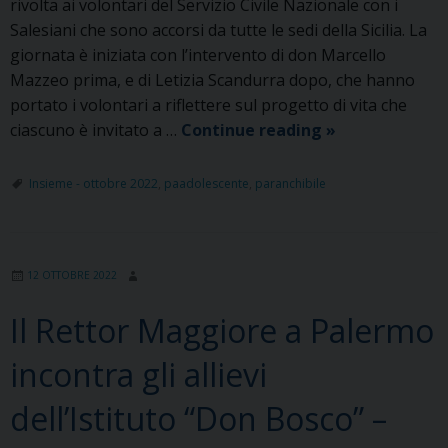
rivolta ai volontari del Servizio Civile Nazionale con i
Salesiani che sono accorsi da tutte le sedi della Sicilia. La
giornata è iniziata con l’intervento di don Marcello
Mazzeo prima, e di Letizia Scandurra dopo, che hanno
portato i volontari a riflettere sul progetto di vita che
Incontro
ciascuno è invitato a …
Continue reading
»
dei
giovani
Insieme - ottobre 2022
,
paadolescente
,
paranchibile
del
SCU
con
12 OTTOBRE 2022
il
X
Il Rettor Maggiore a Palermo
successore
di
incontra gli allievi
don
Bosco
dell’Istituto “Don Bosco” –