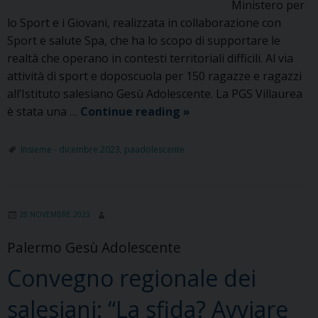
Ministero per
lo Sport e i Giovani, realizzata in collaborazione con
Sport e salute Spa, che ha lo scopo di supportare le
realtà che operano in contesti territoriali difficili. Al via
attività di sport e doposcuola per 150 ragazze e ragazzi
all’Istituto salesiano Gesù Adolescente. La PGS Villaurea
Palermo,
è stata una …
Continue reading
»
al
via
Insieme - dicembre 2023
,
paadolescente
attività
di
sport
28 NOVEMBRE 2023
e
doposcuola
Palermo Gesù Adolescente
per
Convegno regionale dei
150
ragazze
salesiani: “La sfida? Avviare
e