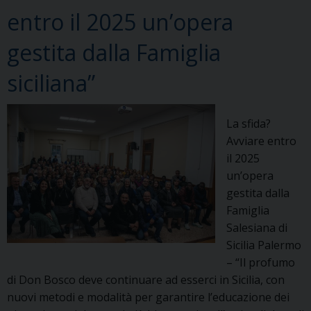
ragazzi
entro il 2025 un’opera
all’Istituto
salesiano
gestita dalla Famiglia
Gesù
Adolescente
siciliana”
La sfida?
Avviare entro
il 2025
un’opera
gestita dalla
Famiglia
Salesiana di
Sicilia Palermo
– “Il profumo
di Don Bosco deve continuare ad esserci in Sicilia, con
nuovi metodi e modalità per garantire l’educazione dei