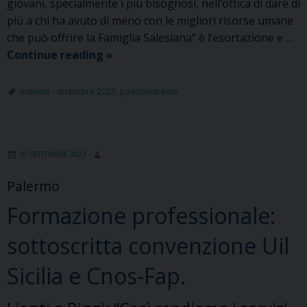
giovani, specialmente i più bisognosi, nell’ottica di dare di
più a chi ha avuto di meno con le migliori risorse umane
che può offrire la Famiglia Salesiana” è l’esortazione e …
Convegno
Continue reading
»
regionale
dei
Insieme - dicembre 2023
,
paadolescente
salesiani:
“La
sfida?
30 SETTEMBRE 2023
Avviare
entro
Palermo
il
Formazione professionale:
2025
un’opera
sottoscritta convenzione Uil
gestita
dalla
Sicilia e Cnos-Fap.
Famiglia
siciliana”