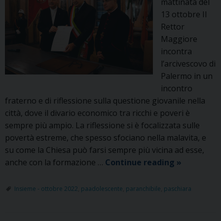
mattinata del
13 ottobre Il
Rettor
Maggiore
incontra
l’arcivescovo di
Palermo in un
incontro
fraterno e di riflessione sulla questione giovanile nella
città, dove il divario economico tra ricchi e poveri è
sempre più ampio. La riflessione si è focalizzata sulle
povertà estreme, che spesso sfociano nella malavita, e
su come la Chiesa può farsi sempre più vicina ad esse,
Il
anche con la formazione …
Continue reading
»
Rettor
Maggiore
Insieme - ottobre 2022
,
paadolescente
,
paranchibile
,
paschiara
cittadino
onorario