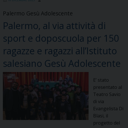
l’8
dicembre
Palermo Gesù Adolescente
1841…
Palermo, al via attività di
dove
tutto
sport e doposcuola per 150
ebbe
inizio
ragazze e ragazzi all’Istituto
salesiano Gesù Adolescente
E’ stato
presentato al
Teatro Savio
di via
Evangelista Di
Blasi, il
progetto del