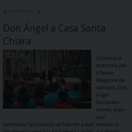
causa
15 OTTOBRE 2022
in
Scienze
Don Ángel a Casa Santa
Pedagogiche
a
Chiara
Don
Ángel
Fernández
Continua la
Artime,
mattinata per
SDB
il Rettor
Maggiore dei
salesiani, Don
Ángel
Fernández
Artime, dopo
aver
incontrato l’arcivescovo di Palermo e aver ricevuto la
cittadinanza onoraria dal Sindaco Lagalla, si è diretto