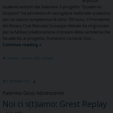
ai piccoli
studenti assistiti dai Salesiani. Il progetto ”Quaderno
Sospeso” ha permesso di raccogliere materiale scolastico
per un valore complessivo di oltre 700 euro. Il Presidente
del Rotary Club Marsala Giuseppe Abbate ha ringraziato
per la fattiva collaborazione il titolare della cartoleria che
ha aderito al progetto, Domenico Licciardi. Don …
Un
Continue reading
»
quaderno
sospeso
Insieme - ottobre 2022
,
marsala
5 SETTEMBRE 2022
Palermo Gesù Adolescente
Noi ci s(t)iamo: Grest Replay