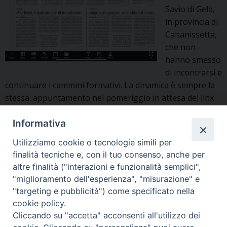
Savio di Gela,
in provincia di
Caltanissetta,
che non
hanno smesso
di incontrarsi e
continuare i cammini formativi. La dinamica è sempre la
stessa: appuntamento nel pomeriggio in attesa del link
per accedere alla piattaforma e collegamento, insieme
«Mai
più di 100 volti; …
Continue reading
»
Informativa
fermi,
Utilizziamo cookie o tecnologie simili per
è
gela
,
Insieme - febbraio 2021
,
oratorio salesiano gela
finalità tecniche e, con il tuo consenso, anche per
stato
altre finalità ("interazioni e funzionalità semplici",
un
"miglioramento dell'esperienza", "misurazione" e
anno
"targeting e pubblicità") come specificato nella
di
1
Pagina successiva »
cookie policy.
benedizioni»
Cliccando su "accetta" acconsenti all'utilizzo dei