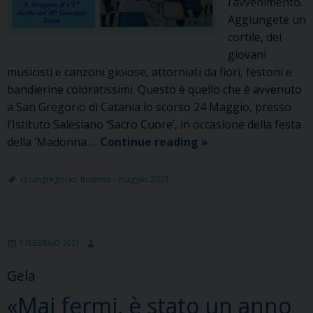
l’avvenimento.
Aggiungete un
cortile, dei
giovani
musicisti e canzoni gioiose, attorniati da fiori, festoni e
bandierine coloratissimi. Questo è quello che è avvenuto
a San Gregorio di Catania lo scorso 24 Maggio, presso
l’Istituto Salesiano ‘Sacro Cuore’, in occasione della festa
Sconfinata
della ‘Madonna …
Continue reading
»
fede
e
ctsangregorio
,
Insieme - maggio 2021
devozione
per
Maria
1 FEBBRAIO 2021
Ausiliatrice
Gela
«Mai fermi, è stato un anno