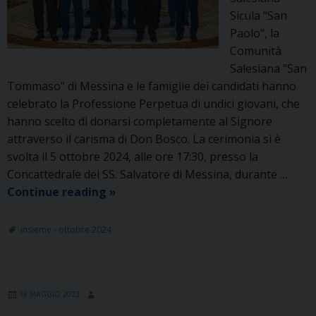
Sicula “San
Paolo”, la
Comunità
Salesiana “San
Tommaso” di Messina e le famiglie dei candidati hanno
celebrato la Professione Perpetua di undici giovani, che
hanno scelto di donarsi completamente al Signore
attraverso il carisma di Don Bosco. La cerimonia si è
svolta il 5 ottobre 2024, alle ore 17:30, presso la
Concattedrale del SS. Salvatore di Messina, durante …
11
Continue reading
»
giovani
hanno
insieme - ottobre 2024
detto
Sì
per
18 MAGGIO 2023
sempre
a