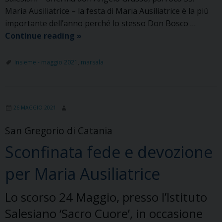
Maria Ausiliatrice – la festa di Maria Ausiliatrice è la più
importante dell’anno perché lo stesso Don Bosco …
La
Continue reading
»
festa
di
Insieme - maggio 2021
,
marsala
Maria
Ausiliatrice
è
26 MAGGIO 2021
la
più
San Gregorio di Catania
importante
Sconfinata fede e devozione
dell’anno
per Maria Ausiliatrice
Lo scorso 24 Maggio, presso l’Istituto
Salesiano ‘Sacro Cuore’, in occasione