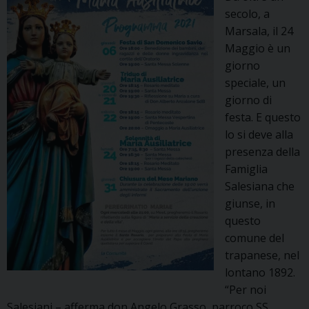
secolo, a
Marsala, il 24
Maggio è un
giorno
speciale, un
giorno di
festa. E questo
lo si deve alla
presenza della
Famiglia
Salesiana che
giunse, in
questo
comune del
trapanese, nel
lontano 1892.
“Per noi
Salesiani – afferma don Angelo Grasso, parroco SS.