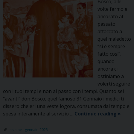
Bosco, alle
volte fermo e
ancorato al
passato,
attaccato a
quel maledetto
“si è sempre
fatto così”,
quando
ancora ci
ostiniamo a
volerti seguire
con i tuoi tempi e non al passo con i tempi. Quanto sei
“avanti” don Bosco, quel famoso 31 Gennaio i medici ti
dissero che eri una veste logora, consumata dal tempo e
Don
spesa interamente al servizio …
Continue reading
»
Bosco
Boome
Insieme - gennaio 2023