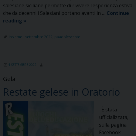
salesiane siciliane permette di rivivere l’esperienza estiva
che da decenni i Salesiani portano avanti in …
Continue
Noi
reading
»
ci
s(t)iamo:
Insieme - settembre 2022
,
paadolescente
Grest
Replay
al
4 SETTEMBRE 2022
Villaurea
Gela
Restate gelese in Oratorio
È stata
ufficializzata,
sulla pagina
Facebook