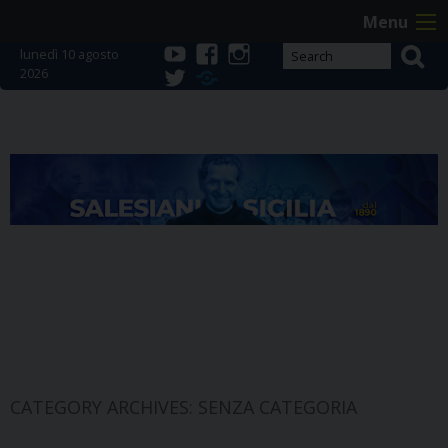
Skip
Menu
to
lunedì 10 agosto
content
2026
youtube
facebook
instagram
twitter
Telegram
CATEGORY ARCHIVES:
SENZA CATEGORIA