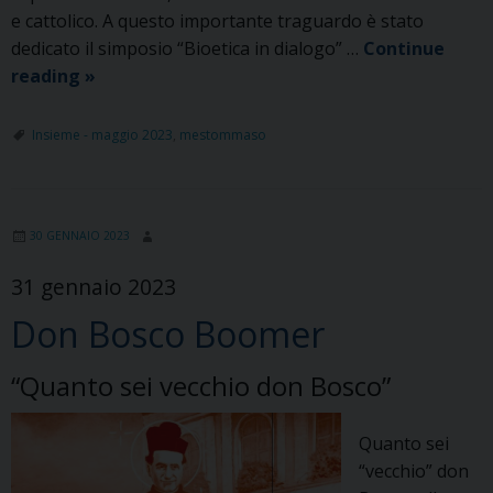
e cattolico. A questo importante traguardo è stato
dedicato il simposio “Bioetica in dialogo” …
Continue
Bioetica
reading
»
in
dialogo
Insieme - maggio 2023
,
mestommaso
30 GENNAIO 2023
31 gennaio 2023
Don Bosco Boomer
“Quanto sei vecchio don Bosco”
Quanto sei
“vecchio” don