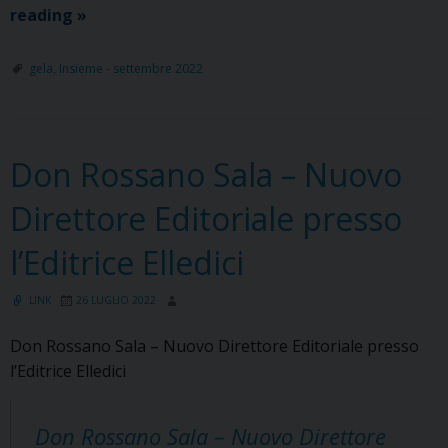
Restate
reading
»
gelese
in
gela
,
Insieme - settembre 2022
Oratorio
Don Rossano Sala – Nuovo
Direttore Editoriale presso
l’Editrice Elledici
LINK
26 LUGLIO 2022
Don Rossano Sala – Nuovo Direttore Editoriale presso
l’Editrice Elledici
Don Rossano Sala – Nuovo Direttore