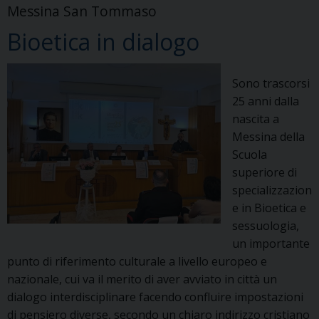
Messina San Tommaso
Messina
Bioetica in dialogo
nella
concattedrale
del
Sono trascorsi
SS
25 anni dalla
Salvatore
nascita a
Messina della
Scuola
superiore di
specializzazion
e in Bioetica e
sessuologia,
un importante
punto di riferimento culturale a livello europeo e
nazionale, cui va il merito di aver avviato in città un
dialogo interdisciplinare facendo confluire impostazioni
di pensiero diverse, secondo un chiaro indirizzo cristiano