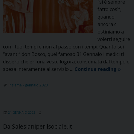
“si è sempre
fatto così”,
quando
ancora ci
ostiniamo a
volerti seguire
con i tuoi tempi e non al passo con i tempi. Quanto sei
“avanti” don Bosco, quel famoso 31 Gennaio i medici ti
dissero che eri una veste logora, consumata dal tempo e
Don
spesa interamente al servizio …
Continue reading
»
Bosco
Boome
Insieme - gennaio 2023
21 GENNAIO 2023
Da Salesianiperilsociale.it