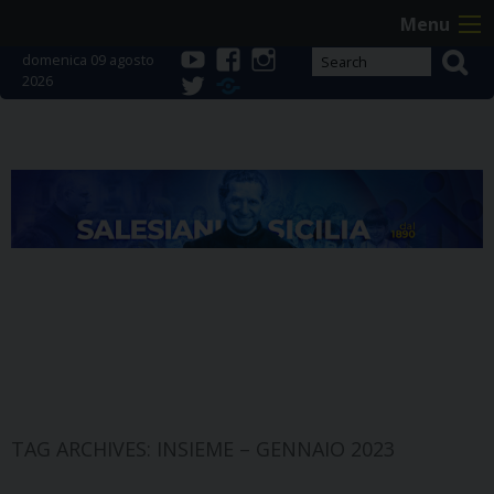
Skip
Menu
to
domenica 09 agosto
content
2026
youtube
facebook
instagram
twitter
Telegram
TAG ARCHIVES:
INSIEME – GENNAIO 2023