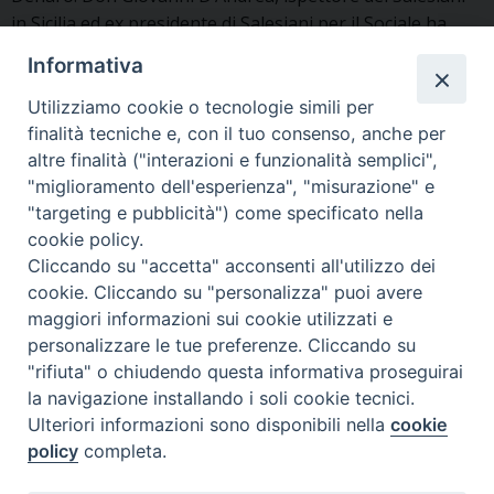
in Sicilia ed ex presidente di Salesiani per il Sociale ha
conosciuto bene fratel Biagio, negli anni in …
Continue
Informativa
Fratel
reading
»
Biagio,
Utilizziamo cookie o tecnologie simili per
il
finalità tecniche e, con il tuo consenso, anche per
Insieme - gennaio 2023
ricordo
altre finalità ("interazioni e funzionalità semplici",
"miglioramento dell'esperienza", "misurazione" e
di
"targeting e pubblicità") come specificato nella
don
cookie policy.
P
Giovanni
Cliccando su "accetta" acconsenti all'utilizzo dei
D’Andrea
o
cookie. Cliccando su "personalizza" puoi avere
s
maggiori informazioni sui cookie utilizzati e
t
personalizzare le tue preferenze. Cliccando su
N
"rifiuta" o chiudendo questa informativa proseguirai
a
la navigazione installando i soli cookie tecnici.
Ispettoria Salesiana Sicula “San Paolo”
v
Ulteriori informazioni sono disponibili nella
cookie
Via Cifali 5-7
i
policy
completa.
95123 Catania - Italia
g
E-mail:
comunicazione@sdbsicilia.org