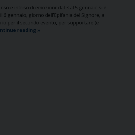
enso e intriso di emozioni: dal 3 al 5 gennaio si è
il 6 gennaio, giorno dell’Epifania del Signore, a
io per il secondo evento, per supportare (e
La
ntinue reading
»
bellezza
della
fraternità
dal
5
al
7
gennaio
il
campo
buona
stoffa!