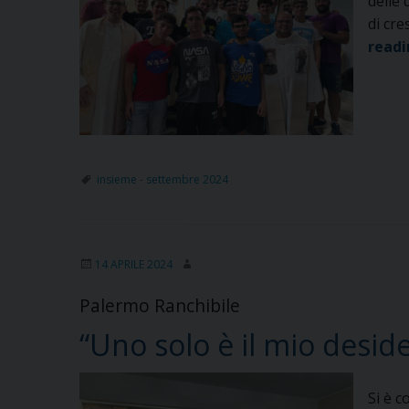
delle 
di cre
read
insieme - settembre 2024
14 APRILE 2024
Palermo Ranchibile
“Uno solo è il mio desider
Si è c