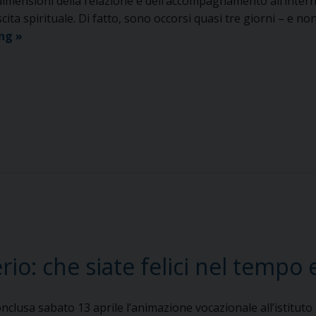
dimensioni della relazione e dell’accompagnamento all’inter
scita spirituale. Di fatto, sono occorsi quasi tre giorni – e n
«E
ing
»
siamo
entrati
tosto
in
confidenza
egli
con
me,
io
con
lui».
io: che siate felici nel tempo e
onclusa sabato 13 aprile l’animazione vocazionale all’istitut