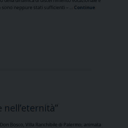
no della dinamica di discernimento vocazionale e
on sono neppure stati sufficienti – …
Continue
 nell’eternità”
o Don Bosco, Villa Ranchibile di Palermo, animata