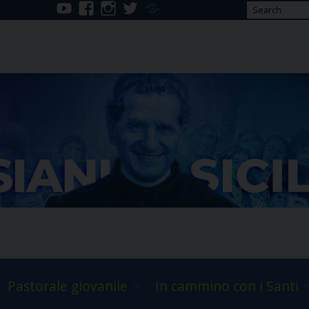
youtube
facebook
instagram
twitter
Telegram
Pastorale giovanile
In cammino con i Santi