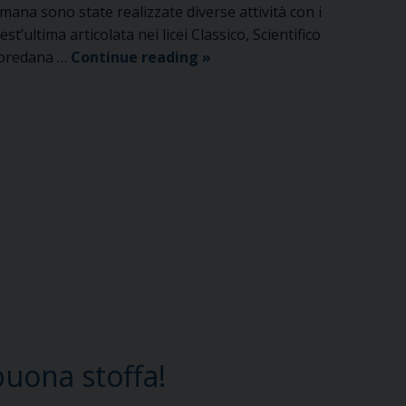
imana sono state realizzate diverse attività con i
’ultima articolata nei licei Classico, Scientifico
“Uno
 Loredana …
Continue reading
»
solo
è
il
mio
desiderio:
che
siate
felici
nel
tempo
e
nell’eternità”
buona stoffa!