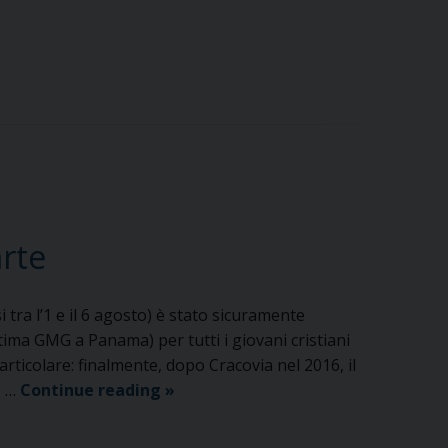
arte
 tra l’1 e il 6 agosto) è stato sicuramente
ultima GMG a Panama) per tutti i giovani cristiani
rticolare: finalmente, dopo Cracovia nel 2016, il
Il
e …
Continue reading
»
racconto
del