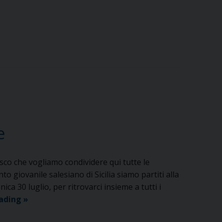
MGS
Sicilia
della
GMG
2023…
seconda
parte
e
esco che vogliamo condividere qui tutte le
 giovanile salesiano di Sicilia siamo partiti alla
a 30 luglio, per ritrovarci insieme a tutti i
Il
eading
»
racconto