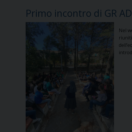
Primo incontro di GR A
Nel w
riunit
dell’
introd