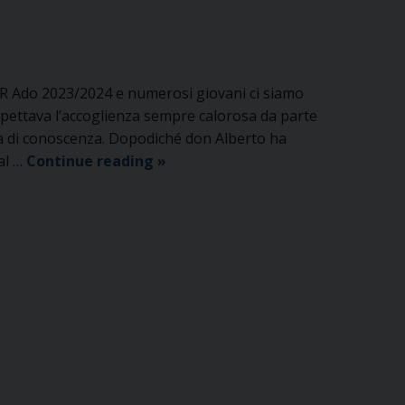
 GR Ado 2023/2024 e numerosi giovani ci siamo
i aspettava l’accoglienza sempre calorosa da parte
ca di conoscenza. Dopodiché don Alberto ha
Primo
al …
Continue reading
»
incontro
di
GR
ADO
a
Montagna
Gebbia