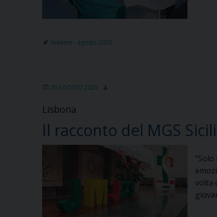
Insieme - agosto 2023
20 AGOSTO 2023
Lisbona
Il racconto del MGS Sic
“Solo 
emozio
volta 
giova