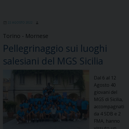
RETTOR
MAGGIORE
LO
22 AGOSTO 2022
TSUNAMI
DELLA
Torino - Mornese
SPERANZA
Pellegrinaggio sui luoghi
salesiani del MGS Sicilia
Dal 6 al 12
Agosto 40
giovani del
MGS di Sicilia,
accompagnati
da 4 SDB e 2
FMA, hanno
vissuto un