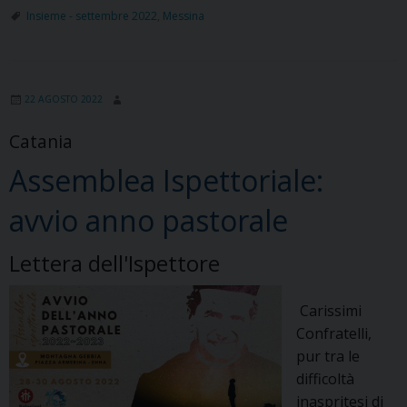
di
Insieme - settembre 2022
,
Messina
formazione
alla
Professione
22 AGOSTO 2022
Perpetua
Catania
Assemblea Ispettoriale:
avvio anno pastorale
Lettera dell'Ispettore
Carissimi
Confratelli,
pur tra le
difficoltà
inaspritesi di