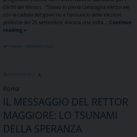
Diritti dei Minori. “Siamo in piena campagna elettorale
con la caduta del governo e l’annuncio delle elezioni
politiche del 25 settembre. Ancora una volta …
Continue
“Organizzare
reading
»
la
speranza”:
Insieme - settembre 2022
assemblea
nazionale
di
22 AGOSTO 2022
Salesiani
per
Roma
il
IL MESSAGGIO DEL RETTOR
Sociale
per
MAGGIORE: LO TSUNAMI
il
prossimo
DELLA SPERANZA
triennio