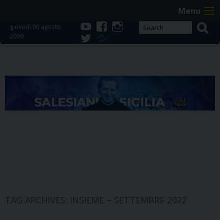
Skip
Menu
to
giovedì 06 agosto
content
2026
youtube
facebook
instagram
twitter
Telegram
TAG ARCHIVES:
INSIEME – SETTEMBRE 2022