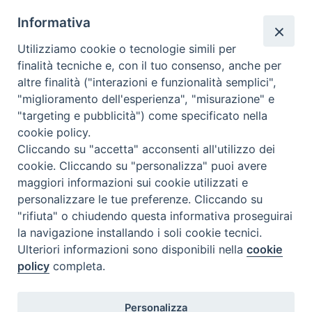
Generale (1° giugno – 22 luglio). Per …
Continue
Le
reading
»
Informativa
attività
Utilizziamo cookie o tecnologie simili per
del
Insieme - settembre 2022
finalità tecniche e, con il tuo consenso, anche per
Consiglio
altre finalità ("interazioni e funzionalità semplici",
Generale
"miglioramento dell'esperienza", "misurazione" e
nell’ultima
"targeting e pubblicità") come specificato nella
sessione
« Pagina precedente
5
cookie policy.
plenaria
Cliccando su "accetta" acconsenti all'utilizzo dei
estiva
cookie. Cliccando su "personalizza" puoi avere
maggiori informazioni sui cookie utilizzati e
personalizzare le tue preferenze. Cliccando su
"rifiuta" o chiudendo questa informativa proseguirai
la navigazione installando i soli cookie tecnici.
Ispettoria Salesiana Sicula “San Paolo”
Ulteriori informazioni sono disponibili nella
cookie
Via Cifali 5-7
policy
completa.
95123 Catania - Italia
E-mail:
comunicazione@sdbsicilia.org
Responsabile protezione dati: dpo@sdbsicilia.org
Personalizza