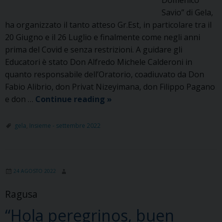
Savio” di Gela,
ha organizzato il tanto atteso Gr.Est, in particolare tra il
20 Giugno e il 26 Luglio e finalmente come negli anni
prima del Covid e senza restrizioni. A guidare gli
Educatori è stato Don Alfredo Michele Calderoni in
quanto responsabile dell’Oratorio, coadiuvato da Don
Fabio Alibrio, don Privat Nizeyimana, don Filippo Pagano
Salesiani
e don …
Continue reading
»
Gela:
un
gela
,
Insieme - settembre 2022
vero
Encanto
24 AGOSTO 2022
Ragusa
“Hola peregrinos, buen