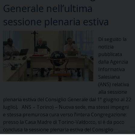
Generale nell’ultima
sessione plenaria estiva
Di seguito la
notizia
pubblicata
dalla Agenzia
Informativa
Salesiana
(ANS) relativa
alla sessione
plenaria estiva del Consiglio Generale dal 1° giugno al 22
luglio). ANS – Torino) – Nuova sede, ma stessi impegni
e stessa premurosa cura verso l’intera Congregazione:
presso la Casa Madre di Torino-Valdocco, si è da poco
conclusa la sessione plenaria estiva del Consiglio