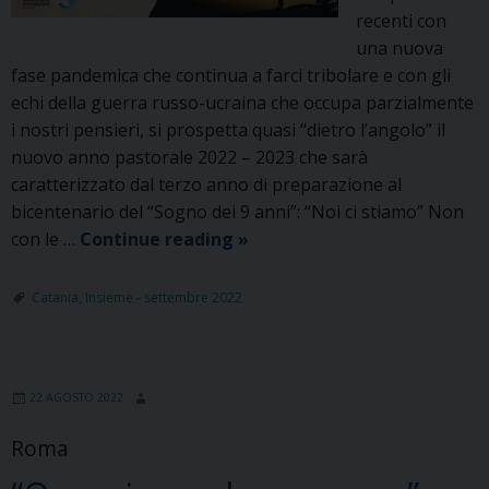
recenti con
una nuova
fase pandemica che continua a farci tribolare e con gli
echi della guerra russo-ucraina che occupa parzialmente
i nostri pensieri, si prospetta quasi “dietro l’angolo” il
nuovo anno pastorale 2022 – 2023 che sarà
caratterizzato dal terzo anno di preparazione al
bicentenario del “Sogno dei 9 anni”: “Noi ci stiamo” Non
Assemblea
con le …
Continue reading
»
Ispettoriale:
avvio
Catania
,
Insieme - settembre 2022
anno
pastorale
22 AGOSTO 2022
Roma