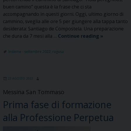
buen camino” questa è la frase che ci sta
accompagnando in questi giorni. Oggi, ultimo giorno di
cammino, sveglia alle ore 5 per giungere alla tappa tanto
desiderata: Santiago de Compostela. Una preparazione
“Hola
che dura da 7 mesi alla …
Continue reading
»
peregrinos,
buen
Insieme - settembre 2022
,
ragusa
camino”
23 AGOSTO 2022
Messina San Tommaso
Prima fase di formazione
alla Professione Perpetua