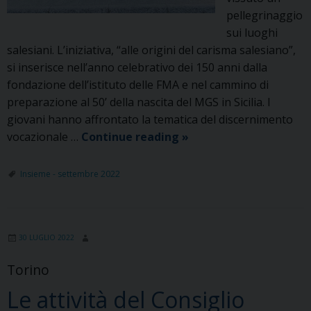
pellegrinaggio
sui luoghi
salesiani. L’iniziativa, “alle origini del carisma salesiano”,
si inserisce nell’anno celebrativo dei 150 anni dalla
fondazione dell’istituto delle FMA e nel cammino di
preparazione al 50’ della nascita del MGS in Sicilia. I
giovani hanno affrontato la tematica del discernimento
Pellegrinaggio
vocazionale …
Continue reading
»
sui
luoghi
Insieme - settembre 2022
salesiani
del
MGS
30 LUGLIO 2022
Sicilia
Torino
Le attività del Consiglio