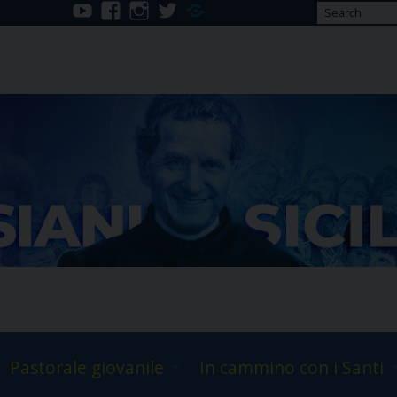
youtube
facebook
instagram
twitter
Telegram
Pastorale giovanile
In cammino con i Santi