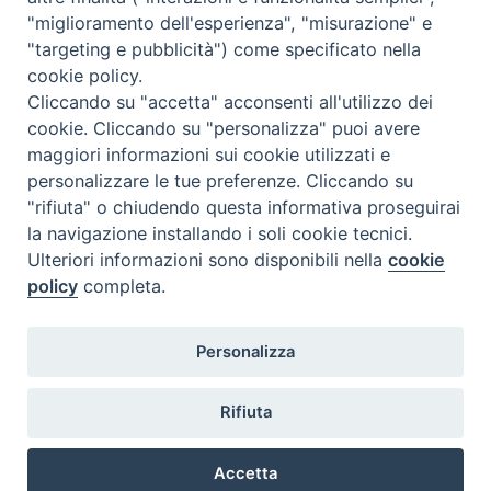
"miglioramento dell'esperienza", "misurazione" e
"targeting e pubblicità") come specificato nella
cookie policy.
Cliccando su "accetta" acconsenti all'utilizzo dei
cookie. Cliccando su "personalizza" puoi avere
maggiori informazioni sui cookie utilizzati e
personalizzare le tue preferenze. Cliccando su
"rifiuta" o chiudendo questa informativa proseguirai
la navigazione installando i soli cookie tecnici.
Ispettoria Salesiana Sicula “San Paolo”
Ulteriori informazioni sono disponibili nella
cookie
Via Cifali 5-7
policy
completa.
95123 Catania - Italia
E-mail:
comunicazione@sdbsicilia.org
Responsabile protezione dati: dpo@sdbsicilia.org
Personalizza
area riservata
Rifiuta
Accetta
youtube
facebook
instagram
twitter
Telegram