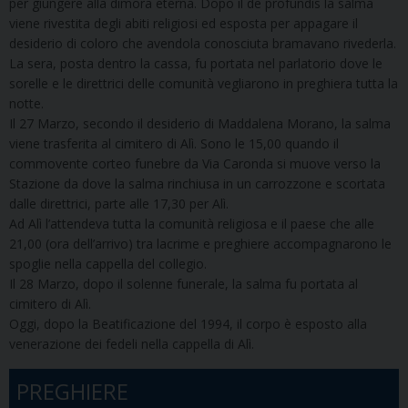
per giungere alla dimora eterna. Dopo il de profundis la salma
viene rivestita degli abiti religiosi ed esposta per appagare il
desiderio di coloro che avendola conosciuta bramavano rivederla.
La sera, posta dentro la cassa, fu portata nel parlatorio dove le
sorelle e le direttrici delle comunità vegliarono in preghiera tutta la
notte.
Il 27 Marzo, secondo il desiderio di Maddalena Morano, la salma
viene trasferita al cimitero di Alì. Sono le 15,00 quando il
commovente corteo funebre da Via Caronda si muove verso la
Stazione da dove la salma rinchiusa in un carrozzone e scortata
dalle direttrici, parte alle 17,30 per Alì.
Ad Alì l’attendeva tutta la comunità religiosa e il paese che alle
21,00 (ora dell’arrivo) tra lacrime e preghiere accompagnarono le
spoglie nella cappella del collegio.
Il 28 Marzo, dopo il solenne funerale, la salma fu portata al
cimitero di Alì.
Oggi, dopo la Beatificazione del 1994, il corpo è esposto alla
venerazione dei fedeli nella cappella di Alì.
PREGHIERE