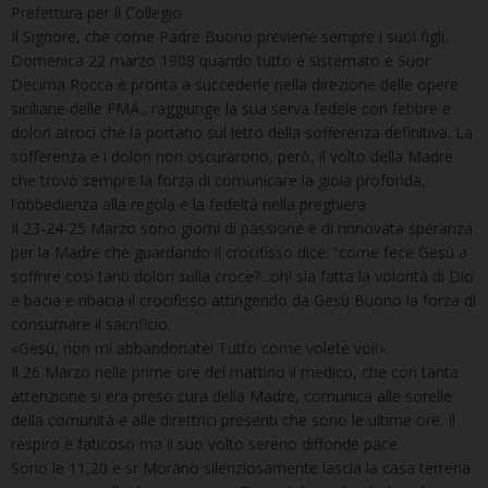
Prefettura per il Collegio.
Il Signore, che come Padre Buono previene sempre i suoi figli,
Domenica 22 marzo 1908 quando tutto è sistemato e Suor
Decima Rocca è pronta a succederle nella direzione delle opere
siciliane delle FMA., raggiunge la sua serva fedele con febbre e
dolori atroci che la portano sul letto della sofferenza definitiva. La
sofferenza e i dolori non oscurarono, però, il volto della Madre
che trovò sempre la forza di comunicare la gioia profonda,
l’obbedienza alla regola e la fedeltà nella preghiera.
Il 23-24-25 Marzo sono giorni di passione e di rinnovata speranza
per la Madre che guardando il crocifisso dice: “come fece Gesù a
soffrire così tanti dolori sulla croce?...oh! sia fatta la volontà di Dio
e bacia e ribacia il crocifisso attingendo da Gesù Buono la forza di
consumare il sacrificio.
«Gesù, non mi abbandonate! Tutto come volete voi!».
Il 26 Marzo nelle prime ore del mattino il medico, che con tanta
attenzione si era preso cura della Madre, comunica alle sorelle
della comunità e alle direttrici presenti che sono le ultime ore. Il
respiro è faticoso ma il suo volto sereno diffonde pace.
Sono le 11,20 e sr Morano silenziosamente lascia la casa terrena