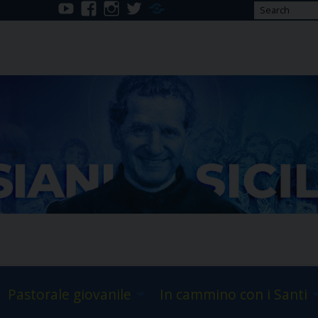
youtube
facebook
instagram
twitter
Telegram
Pastorale giovanile
In cammino con i Santi