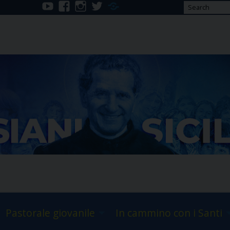
youtube
facebook
instagram
twitter
Telegram
Pastorale giovanile
In cammino con i Santi