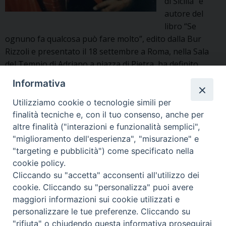
di Sicilia” e
autore del
libro “Se
ognuno fa qualcosa può fare molto”, edito dalla Bur
Rizzoli e presentato il 18 settembre a Roma, nella Sala
del Tempio di Adriano a piazza di Pietra, ha definito
padre Pino Puglisi, che ha conosciuto personalmente
Informativa
Don
prima …
Continue reading
»
Pino
Utilizziamo cookie o tecnologie simili per
Puglisi:
finalità tecniche e, con il tuo consenso, anche per
Insieme - settembre 2018
,
pinopuglisi
“Se
altre finalità ("interazioni e funzionalità semplici",
"miglioramento dell'esperienza", "misurazione" e
ognuno
"targeting e pubblicità") come specificato nella
fa
cookie policy.
P
qualcosa
Cliccando su "accetta" acconsenti all'utilizzo dei
si
o
cookie. Cliccando su "personalizza" puoi avere
può
s
maggiori informazioni sui cookie utilizzati e
fare
t
personalizzare le tue preferenze. Cliccando su
molto”
N
"rifiuta" o chiudendo questa informativa proseguirai