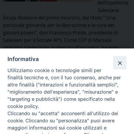
dell’Ispettoria
Salesiana
Sicula. Relatore del primo incontro, dal titolo “ Una
pastorale giovanile per la liberazione e la cura dei
giovani poveri”, don Francesco Preite, presidente di
Salesiani per il Sociale APS. Come CEP di Marsala
abbiamo partecipato numerosi all’incontro, insieme
all’Ispettore don Giovanni D’Andrea in visita canonica
Informativa
Educare
presso la nostra …
Continue reading
»
evangelizzando,
Utilizziamo cookie o tecnologie simili per
evangelizzare
finalità tecniche e, con il tuo consenso, anche per
Insieme - novembre 2023
,
marsala
educando.
altre finalità ("interazioni e funzionalità semplici",
"miglioramento dell'esperienza", "misurazione" e
"targeting e pubblicità") come specificato nella
cookie policy.
P
Cliccando su "accetta" acconsenti all'utilizzo dei
o
cookie. Cliccando su "personalizza" puoi avere
s
maggiori informazioni sui cookie utilizzati e
t