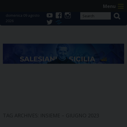
Skip
Menu
to
domenica 09 agosto
content
2026
youtube
facebook
instagram
twitter
Telegram
TAG ARCHIVES:
INSIEME – GIUGNO 2023