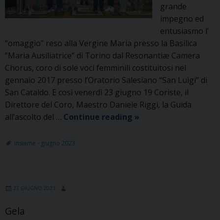
grande
impegno ed
entusiasmo l’
“omaggio” reso alla Vergine Maria presso la Basilica
“Maria Ausiliatrice” di Torino dal Resonantiæ Camera
Chorus, coro di sole voci femminili costituitosi nel
gennaio 2017 presso l’Oratorio Salesiano “San Luigi” di
San Cataldo. E così venerdì 23 giugno 19 Coriste, il
Direttore del Coro, Maestro Daniele Riggi, la Guida
Resonantiæ
all’ascolto del …
Continue reading
»
Camera
Chorus
Insieme - giugno 2023
da
San
Cataldo
27 GIUGNO 2023
alla
Basilica
Gela
di