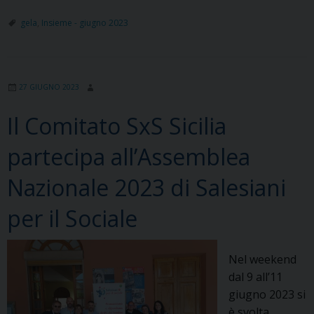
missionaria
all’Oratorio
gela
,
Insieme - giugno 2023
Salesiano
di
Gela
27 GIUGNO 2023
Il Comitato SxS Sicilia
partecipa all’Assemblea
Nazionale 2023 di Salesiani
per il Sociale
Nel weekend
dal 9 all’11
giugno 2023 si
è svolta,