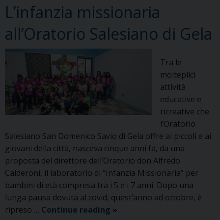
L’infanzia missionaria
Maria
Ausiliatrice
all’Oratorio Salesiano di Gela
di
Torino
Tra le
molteplici
attività
educative e
ricreative che
l’Oratorio
Salesiano San Domenico Savio di Gela offre ai piccoli e ai
giovani della città, nasceva cinque anni fa, da una
proposta del direttore dell’Oratorio don Alfredo
Calderoni, il laboratorio di “Infanzia Missionaria” per
bambini di età compresa tra i 5 e i 7 anni. Dopo una
lunga pausa dovuta al covid, quest’anno ad ottobre, è
L’infanzia
ripreso …
Continue reading
»