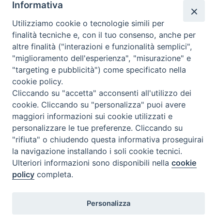
Informativa
Utilizziamo cookie o tecnologie simili per
finalità tecniche e, con il tuo consenso, anche per
altre finalità ("interazioni e funzionalità semplici",
"miglioramento dell'esperienza", "misurazione" e
"targeting e pubblicità") come specificato nella
cookie policy.
Cliccando su "accetta" acconsenti all'utilizzo dei
cookie. Cliccando su "personalizza" puoi avere
maggiori informazioni sui cookie utilizzati e
personalizzare le tue preferenze. Cliccando su
"rifiuta" o chiudendo questa informativa proseguirai
la navigazione installando i soli cookie tecnici.
Ispettoria Salesiana Sicula “San Paolo”
Ulteriori informazioni sono disponibili nella
cookie
Via Cifali 5-7
policy
completa.
95123 Catania - Italia
E-mail:
comunicazione@sdbsicilia.org
Responsabile protezione dati: dpo@sdbsicilia.org
Personalizza